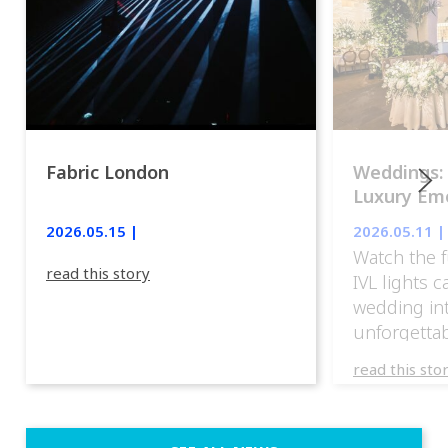
Fabric London
Weddings:
Luxury Emo
lights.
2026.05.15 |
2026.05.11 |
Watch the f
read this story
IVL lights 
wedding in
unforgettab
experience
read this sto
weddings d
emotion, an
execution. 