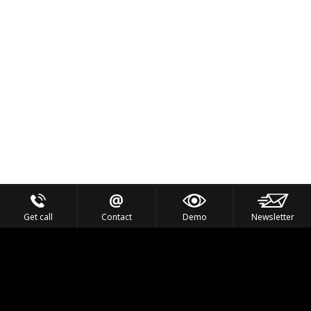
Get call
Contact
Demo
Newsletter
Feel the Thrill