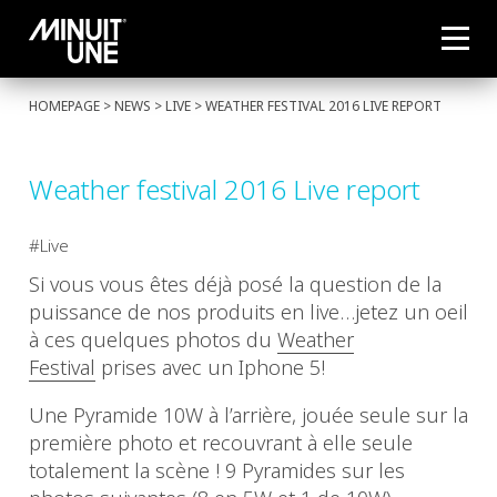
HOMEPAGE
>
NEWS
>
LIVE
> WEATHER FESTIVAL 2016 LIVE REPORT
Weather festival 2016 Live report
Live
Si vous vous êtes déjà posé la question de la
puissance de nos produits en live…jetez un oeil
à ces quelques photos du
Weather
Festival
prises avec un Iphone 5!
Une Pyramide 10W à l’arrière, jouée seule sur la
première photo et recouvrant à elle seule
totalement la scène ! 9 Pyramides sur les