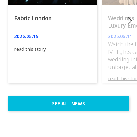
Fabric London
Weddings:
Luxury Emo
lights.
2026.05.15 |
2026.05.11 |
Watch the f
read this story
IVL lights 
wedding in
unforgettab
experience
read this sto
weddings d
emotion, an
execution. 
SEE ALL NEWS
fit naturally
immersive d
elegant and
a few units
dinner int