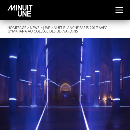
HOMEPAGE
>
NEWS
>
LIVE
> NUIT BLANCHE PARIS 2017 AVEC
GYMKHANA AU COLLÈGE DES BERNARDINS