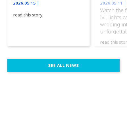
2026.05.15 |
2026.05.11 |
Watch the f
read this story
IVL lights 
wedding in
unforgettab
experience
read this sto
weddings d
emotion, an
execution. 
SEE ALL NEWS
fit naturally
immersive d
elegant and
a few units
dinner int
turn the par
show, witho