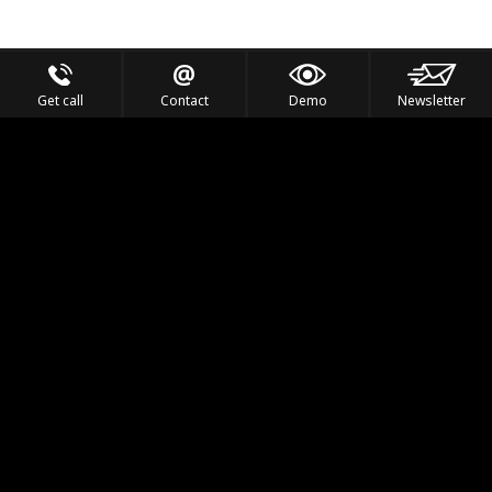
Get call
Contact
Demo
Newsletter
Feel the Thrill
IVL TECHNOLOGY
APPLICATIONS
PORTFOLIO