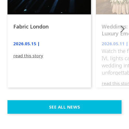
Fabric London
Weddings:
Luxury Emo
lights.
2026.05.15 |
2026.05.11 |
Watch the f
read this story
IVL lights 
wedding in
unforgettab
experience
read this sto
weddings d
emotion, an
execution. 
SEE ALL NEWS
fit naturally
immersive d
elegant and